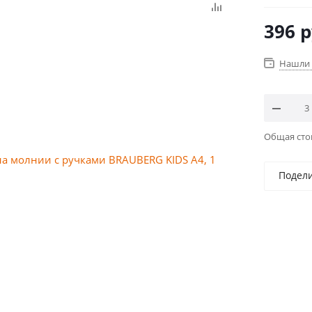
396
р
Нашли 
Общая ст
Подел