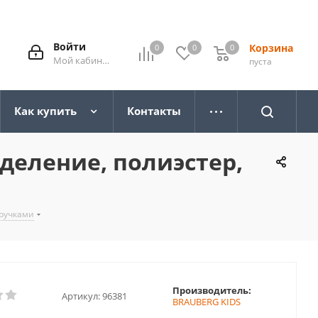
Войти
Корзина
0
0
0
0
Мой кабинет
пуста
Как купить
Контакты
деление, полиэстер,
 ручками
Производитель:
Артикул:
96381
BRAUBERG KIDS