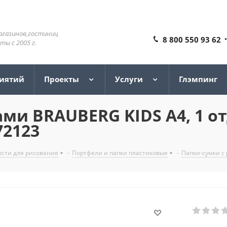
агазинов,гостиниц
8 800 550 93 62
ы с 2005 г.
риятий
Проекты
Услуги
Глэмпинг
ми BRAUBERG KIDS А4, 1 от
72123
сти для рисования
-
Портфели и папки пластиковые
-
Папки-сумки с