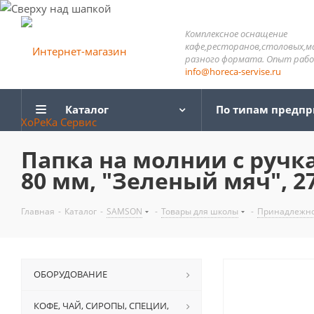
Комплексное оснащение
кафе,ресторанов,столовых,м
разного формата. Опыт работ
info@horeca-servise.ru
Каталог
По типам предп
Папка на молнии с ручка
80 мм, "Зеленый мяч", 2
Главная
-
Каталог
-
SAMSON
-
Товары для школы
-
Принадлежно
ОБОРУДОВАНИЕ
КОФЕ, ЧАЙ, СИРОПЫ, СПЕЦИИ,