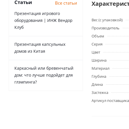
Статьи
Характерис
Все статьи
Презентация игрового
Вес (с упаковкой)
оборудования | ИНЖ Вендор
Клуб
Производитель
Объем
Презентация капсульных
Серия
домов из Китая
Цвет
Ширина
Каркасный или бревенчатый
Материал
дом: что лучше подойдет для
Глубина
глэмпинга?
Длина
Застежка
Артикул поставщика