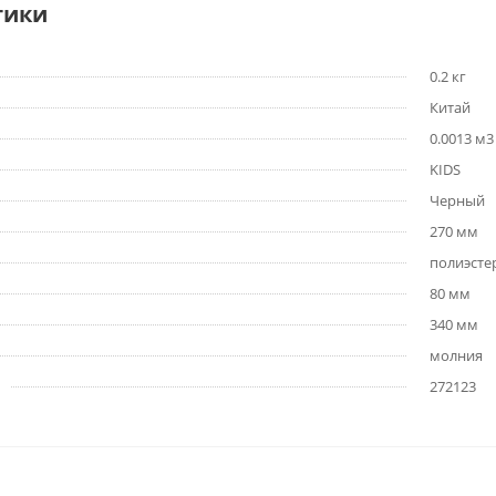
тики
0.2 кг
Китай
0.0013 м3
KIDS
Черный
270 мм
полиэсте
80 мм
340 мм
молния
272123