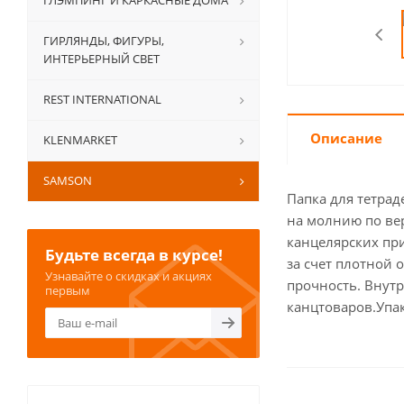
ГЛЭМПИНГ И КАРКАСНЫЕ ДОМА
ГИРЛЯНДЫ, ФИГУРЫ,
ИНТЕРЬЕРНЫЙ СВЕТ
REST INTERNATIONAL
Описание
KLENMARKET
SAMSON
Папка для тетрад
на молнию по ве
канцелярских при
Будьте всегда в курсе!
за счет плотной 
Узнавайте о скидках и акциях
прочность. Внут
первым
канцтоваров.Упак