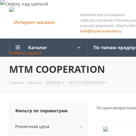
Комплексное оснащение
кафе,ресторанов,столовых,м
разного формата. Опыт работ
info@horeca-servise.ru
Каталог
По типам предп
MTM COOPERATION
Главная
-
Каталог
-
МЕБЕЛЬ
-
MTM COOPERATION
По цене (возрастани
Фильтр по параметрам
Розничная цена