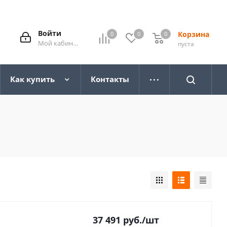
Войти
Корзина
0
0
0
0
Мой кабинет
пуста
Как купить
Контакты
37 491
руб.
/шт