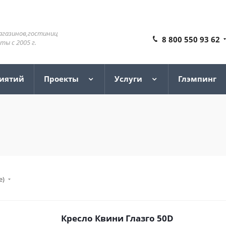
агазинов,гостиниц
8 800 550 93 62
ы с 2005 г.
риятий
Проекты
Услуги
Глэмпинг
е)
Кресло Квини Глазго 50D