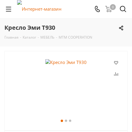
0
Кресло Эми Т930
Главная
-
Каталог
-
МЕБЕЛЬ
-
MTM COOPERATION