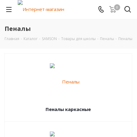
0
Пеналы
Главная
-
Каталог
-
SAMSON
-
Товары для школы
-
Пеналы
-
Пеналы
Пеналы каркасные