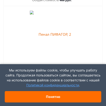
Общая стоимость
468 руб.
Пенал ПИФАГОР, 2 отделения,
Мы используем файлы cookie, чтобы улучшать работу
ламинированный картон, 19х11 см,
сайта. Продолжая пользоваться сайтом, вы соглашаетесь
"Веселые пончики", 273482
на использование файлов cookie в соответствии с нашей
Политикой конфиденциальности
.
Артикул: 108576
Характеристики
Понятно