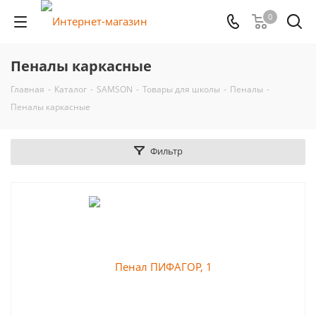
0
Пеналы каркасные
Главная
-
Каталог
-
SAMSON
-
Товары для школы
-
Пеналы
-
Пеналы каркасные
Фильтр