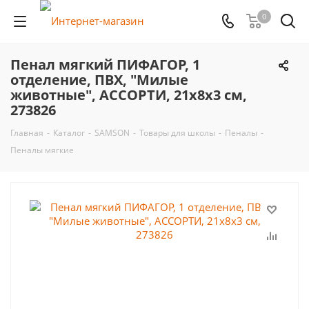
0
Пенал мягкий ПИФАГОР, 1
отделение, ПВХ, "Милые
животные", АССОРТИ, 21х8х3 см,
273826
Главная
-
Каталог
-
SAMSON
-
Товары для школы
-
Пеналы
-
Пеналы мягкие