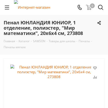
0
Пенал ЮНЛАНДИЯ ЮНИОР, 1
отделение, полиэстер, "Мир
математики", 20х6х4 см, 273808
Главная
-
Каталог
-
SAMSON
-
Товары для школы
-
Пеналы
-
Пеналы мягкие