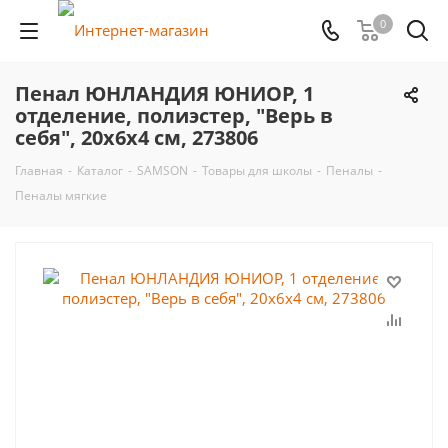
0
Пенал ЮНЛАНДИЯ ЮНИОР, 1
отделение, полиэстер, "Верь в
себя", 20х6х4 см, 273806
Главная
-
Каталог
-
SAMSON
-
Товары для школы
-
Пеналы
-
Пеналы мягкие