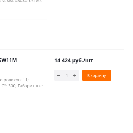
ы, мм: 460x410x180;
-GW11M
14 424
руб.
/шт
В корзину
о роликов: 11;
, С°: 300; Габаритные