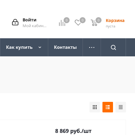
Войти
Корзина
0
0
0
0
Мой кабинет
пуста
Как купить
Контакты
8 869
руб.
/шт