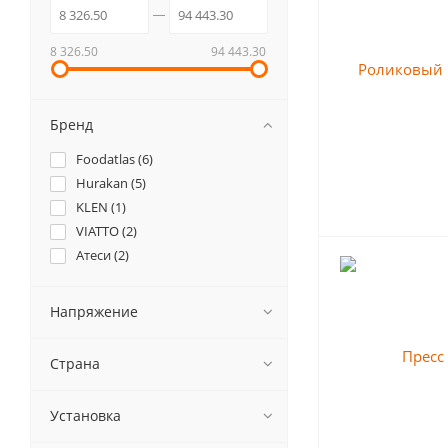
8 326.50
94 443.30
Бренд
Foodatlas (
6
)
Hurakan (
5
)
KLEN (
1
)
VIATTO (
2
)
Атеси (
2
)
Напряжение
Страна
Установка