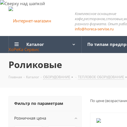
Комплексное оснащение
кафе,ресторанов,столовых,м
разного формата. Опыт работ
info@horeca-servise.ru
Каталог
По типам предп
Роликовые
Главная
-
Каталог
-
ОБОРУДОВАНИЕ
-
ТЕПЛОВОЕ ОБОРУДОВАНИЕ
По цене (возрастани
Фильтр по параметрам
Розничная цена