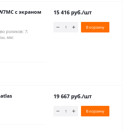
W7MC с экраном
15 416
руб.
/шт
В корзину
во роликов: 7;
ры, мм:
atlas
19 667
руб.
/шт
В корзину