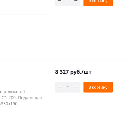
В корзину
8 327
руб.
/шт
В корзину
о роликов: 7;
, С°: 200; Поддон для
х330х190;