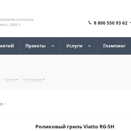
агазинов,гостиниц
8 800 550 93 62
ы с 2005 г.
риятий
Проекты
Услуги
Глэмпинг
-
Грили
-
Роликовые
е)
Роликовый гриль Viatto RG-5H