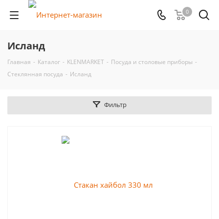
0
Исланд
Главная
-
Каталог
-
KLENMARKET
-
Посуда и столовые приборы
-
Стеклянная посуда
-
Исланд
Фильтр