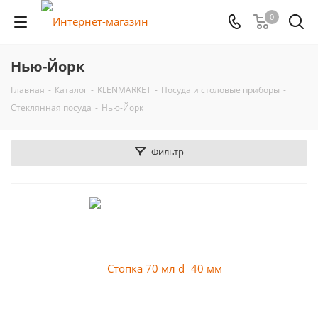
0
Нью-Йорк
Главная
-
Каталог
-
KLENMARKET
-
Посуда и столовые приборы
-
Стеклянная посуда
-
Нью-Йорк
Фильтр