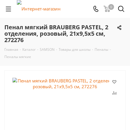
0
Пенал мягкий BRAUBERG PASTEL, 2
отделения, розовый, 21х9,5х5 см,
272276
Главная
-
Каталог
-
SAMSON
-
Товары для школы
-
Пеналы
-
Пеналы мягкие