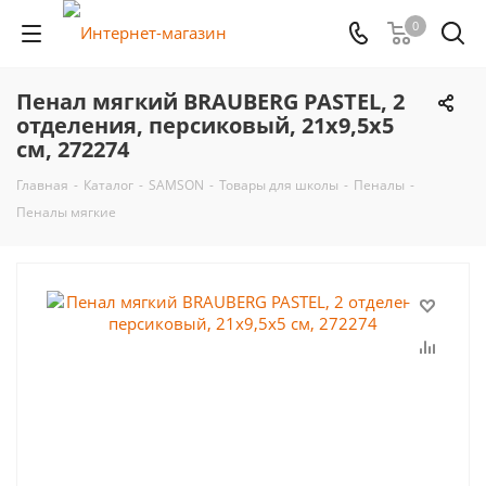
0
Пенал мягкий BRAUBERG PASTEL, 2
отделения, персиковый, 21х9,5х5
см, 272274
Главная
-
Каталог
-
SAMSON
-
Товары для школы
-
Пеналы
-
Пеналы мягкие