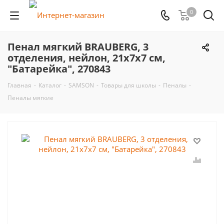
0
Пенал мягкий BRAUBERG, 3
отделения, нейлон, 21х7х7 см,
"Батарейка", 270843
Главная
-
Каталог
-
SAMSON
-
Товары для школы
-
Пеналы
-
Пеналы мягкие