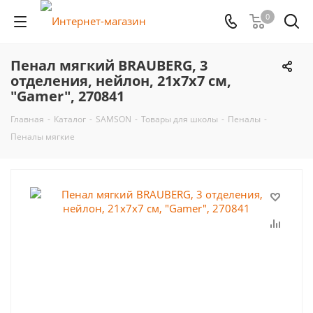
0
Пенал мягкий BRAUBERG, 3
отделения, нейлон, 21х7х7 см,
"Gamer", 270841
Главная
-
Каталог
-
SAMSON
-
Товары для школы
-
Пеналы
-
Пеналы мягкие