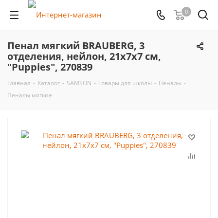
0
Пенал мягкий BRAUBERG, 3
отделения, нейлон, 21х7х7 см,
"Puppies", 270839
Главная
-
Каталог
-
SAMSON
-
Товары для школы
-
Пеналы
-
Пеналы мягкие