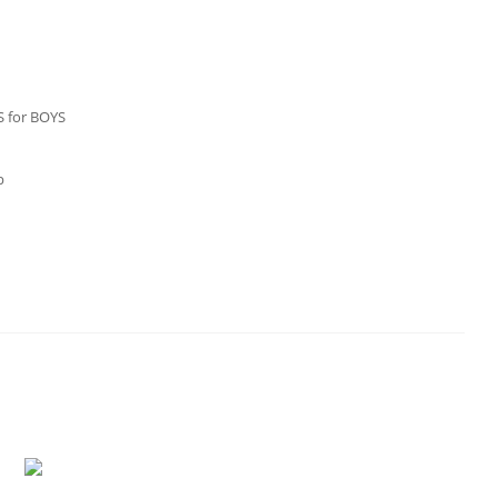
 for BOYS
р