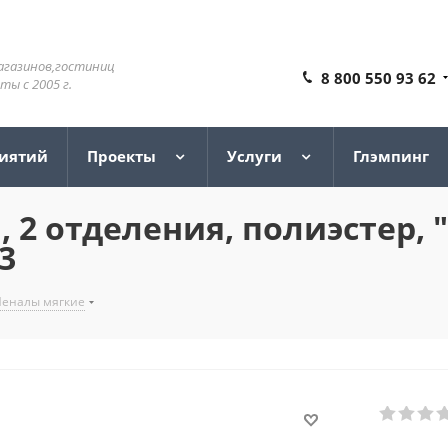
агазинов,гостиниц
8 800 550 93 62
ы с 2005 г.
риятий
Проекты
Услуги
Глэмпинг
2 отделения, полиэстер, "
3
Пеналы мягкие