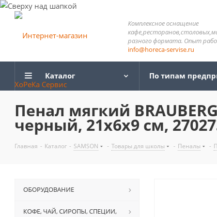
Комплексное оснащение
кафе,ресторанов,столовых,м
разного формата. Опыт работ
info@horeca-servise.ru
Каталог
По типам предп
Пенал мягкий BRAUBERG, 
черный, 21х6х9 см, 27027
Главная
-
Каталог
-
SAMSON
-
Товары для школы
-
Пеналы
-
ОБОРУДОВАНИЕ
КОФЕ, ЧАЙ, СИРОПЫ, СПЕЦИИ,