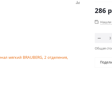
286
р
Нашли 
Общая ст
Подел