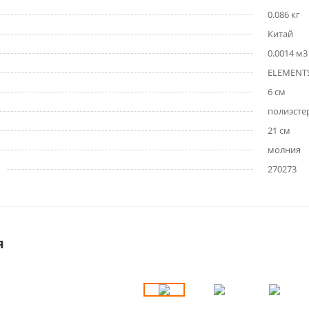
0.086 кг
Китай
0.0014 м3
ELEMENTS
6 см
полиэсте
21 см
молния
270273
я