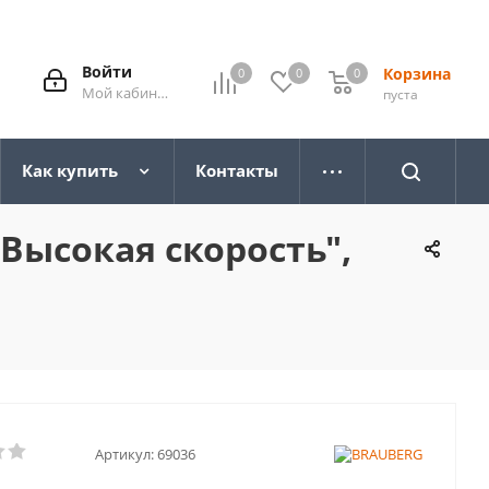
Войти
Корзина
0
0
0
0
Мой кабинет
пуста
Как купить
Контакты
Высокая скорость",
Артикул:
69036