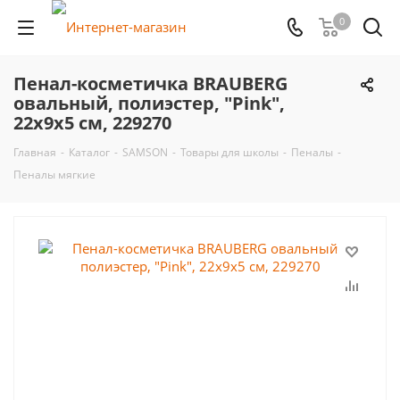
0
Пенал-косметичка BRAUBERG
овальный, полиэстер, "Pink",
22х9х5 см, 229270
Главная
-
Каталог
-
SAMSON
-
Товары для школы
-
Пеналы
-
Пеналы мягкие