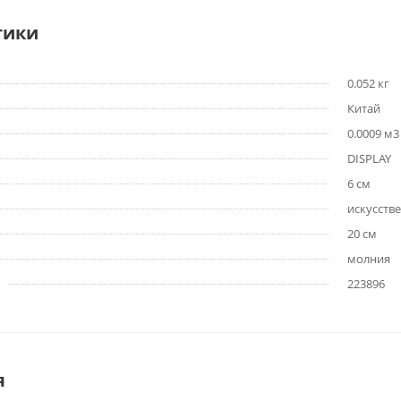
тики
0.052 кг
Китай
0.0009 м3
DISPLAY
6 см
искусств
20 см
молния
223896
я