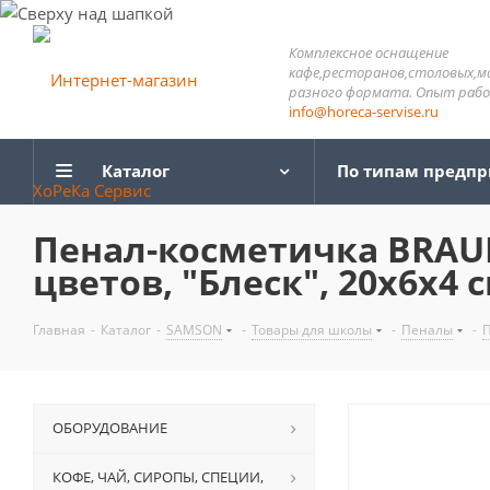
Комплексное оснащение
кафе,ресторанов,столовых,м
разного формата. Опыт работ
info@horeca-servise.ru
Каталог
По типам предп
Пенал-косметичка BRAUB
цветов, "Блеск", 20х6х4 
Главная
-
Каталог
-
SAMSON
-
Товары для школы
-
Пеналы
-
ОБОРУДОВАНИЕ
КОФЕ, ЧАЙ, СИРОПЫ, СПЕЦИИ,