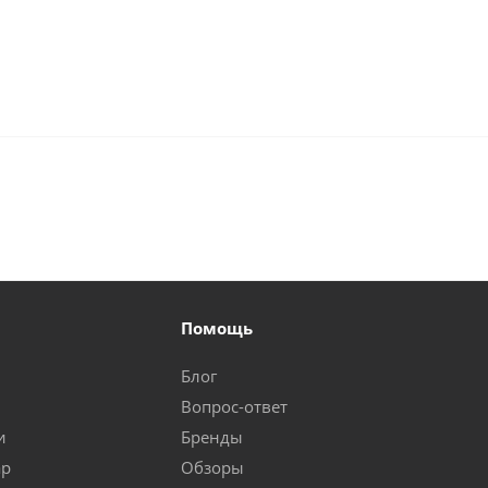
Помощь
Блог
Вопрос-ответ
и
Бренды
ар
Обзоры