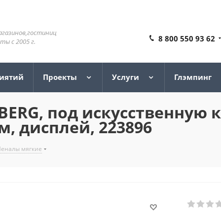
агазинов,гостиниц
8 800 550 93 62
ы с 2005 г.
риятий
Проекты
Услуги
Глэмпинг
ERG, под искусственную ко
см, дисплей, 223896
Пеналы мягкие