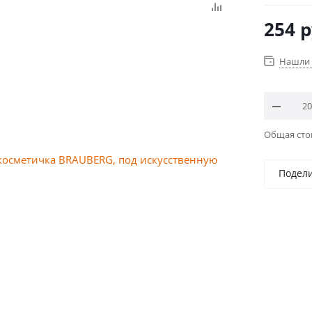
254
р
Нашли 
Общая ст
Подел