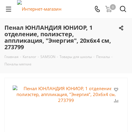
0
Пенал ЮНЛАНДИЯ ЮНИОР, 1
отделение, полиэстер,
аппликация, "Энергия", 20х6х4 см,
273799
Главная
-
Каталог
-
SAMSON
-
Товары для школы
-
Пеналы
-
Пеналы мягкие