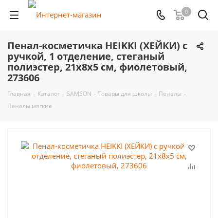
0
Пенал-косметичка HEIKKI (ХЕЙКИ) с
ручкой, 1 отделение, стеганый
полиэстер, 21х8х5 см, фиолетовый,
273606
Главная
-
Каталог
-
SAMSON
-
Товары для школы
-
Пеналы
-
Пеналы мягкие