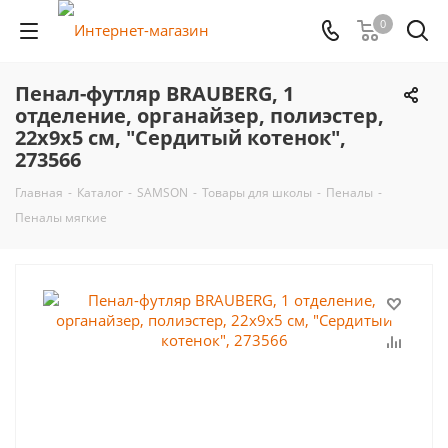
0
Пенал-футляр BRAUBERG, 1
отделение, органайзер, полиэстер,
22x9х5 см, "Сердитый котенок",
273566
Главная
-
Каталог
-
SAMSON
-
Товары для школы
-
Пеналы
-
Пеналы мягкие