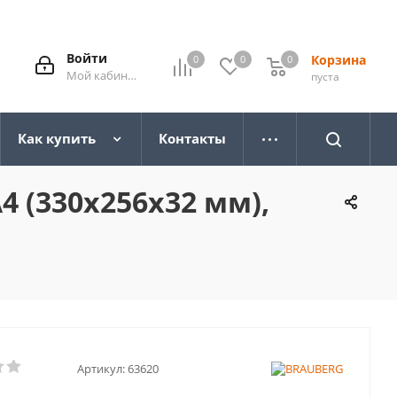
Войти
Корзина
0
0
0
0
Мой кабинет
пуста
Как купить
Контакты
 (330х256х32 мм),
Артикул:
63620