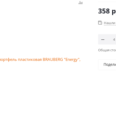
358
р
Нашли 
Общая ст
Подел