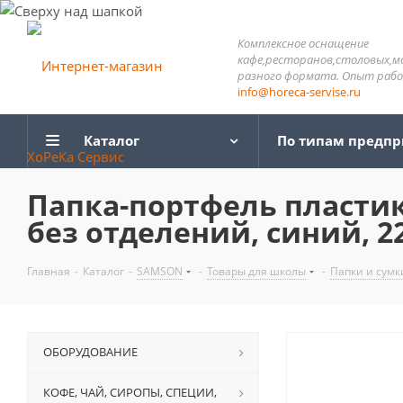
Комплексное оснащение
кафе,ресторанов,столовых,м
разного формата. Опыт работ
info@horeca-servise.ru
Каталог
По типам предп
Папка-портфель пластико
без отделений, синий, 2
Главная
-
Каталог
-
SAMSON
-
Товары для школы
-
Папки и сумк
ОБОРУДОВАНИЕ
КОФЕ, ЧАЙ, СИРОПЫ, СПЕЦИИ,