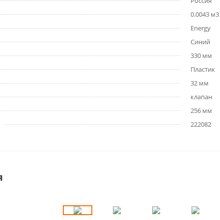
Россия
0.0043 м3
Energy
Синий
330 мм
Пластик
32 мм
клапан
256 мм
222082
я