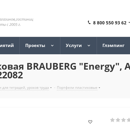
агазинов,гостиниц
8 800 550 93 62
ы с 2005 г.
риятий
Проекты
Услуги
Глэмпинг
вая BRAUBERG "Energy", А4
22082
и для тетрадей, уроков труда
-
Портфели пластиковые