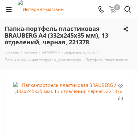
0
Папка-портфель пластиковая
BRAUBERG А4 (332х245х35 мм), 13
отделений, черная, 221378
Главная
-
Каталог
-
SAMSON
-
Товары для школы
-
Папки и сумки для тетрадей, уроков труда
-
Портфели пластиковые