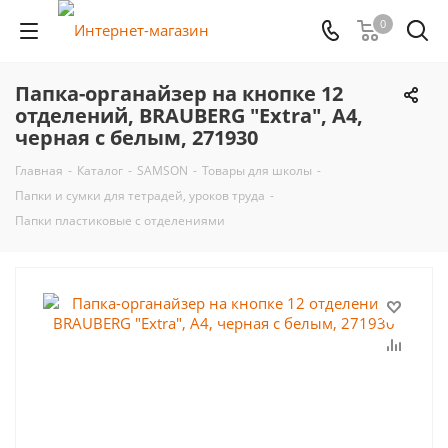
0
Папка-органайзер на кнопке 12
отделений, BRAUBERG "Extra", А4,
черная с белым, 271930
Главная
-
Каталог
-
SAMSON
-
Товары для школы
-
Папки и сумки для тетрадей, уроков труда
-
Папки пластиковые с отделениями