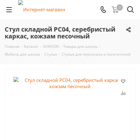
0
Стул складной РС04, серебристый
каркас, кожзам песочный
Главная
-
Каталог
-
SAMSON
-
Товары для школы
-
Мебель для школы
-
Стулья
-
Стулья для персонала и посетителей