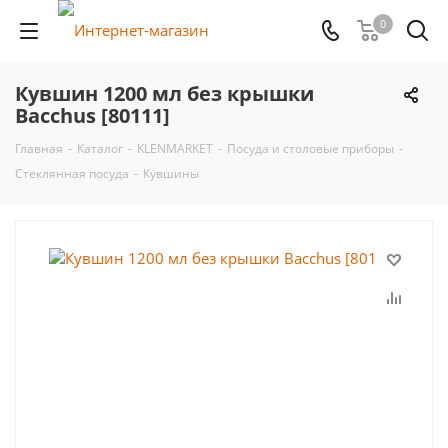
0
Кувшин 1200 мл без крышки
Bacchus [80111]
Главная
-
Каталог
-
KLENMARKET
-
Посуда и столовые приборы
-
Стеклянная посуда
-
Кувшины