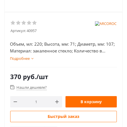
Артикул:
40957
Объем, мл: 220; Высота, мм: 71; Диаметр, мм: 107;
Материал: закаленное стекло; Количество в
упаковке, шт: 6; Тип: кружки и стаканы для чая и
Подробнее
кофе; Цвет: прозрачный;
370
руб.
/шт
Нашли дешевле?
В корзину
Быстрый заказ