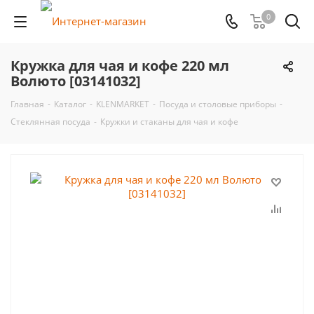
0
Кружка для чая и кофе 220 мл
Волюто [03141032]
Главная
-
Каталог
-
KLENMARKET
-
Посуда и столовые приборы
-
Стеклянная посуда
-
Кружки и стаканы для чая и кофе