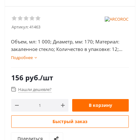
Артикул:
41463
Объем, мл: 1 000; Диаметр, мм: 170; Материал:
закаленное стекло; Количество в упаковке: 12;
Дополнительно: штабелируемый; Тип: креманки и
Подробнее
салатники; Цвет: прозрачный;
156
руб.
/шт
Нашли дешевле?
В корзину
Быстрый заказ
Поделиться