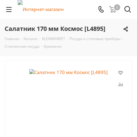
0
Салатник 170 мм Космос [L4895]
Главная
-
Каталог
-
KLENMARKET
-
Посуда и столовые приборы
-
Стеклянная посуда
-
Креманки