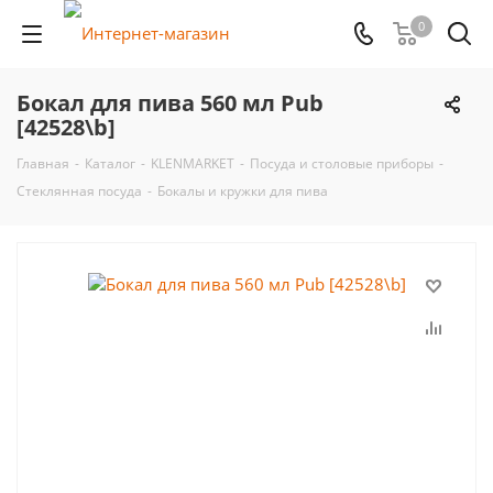
0
Бокал для пива 560 мл Pub
[42528\b]
Главная
-
Каталог
-
KLENMARKET
-
Посуда и столовые приборы
-
Стеклянная посуда
-
Бокалы и кружки для пива