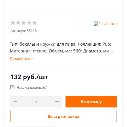
Артикул:
55216
Тип: бокалы и кружки для пива; Коллекция: Pub;
Материал: стекло; Объем, мл: 560; Диаметр, мм:
70; Высота, мм: 207; Количество в упаковке: 12;
Подробнее
132
руб.
/шт
Нашли дешевле?
В корзину
Быстрый заказ