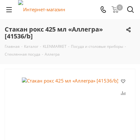
0
Стакан рокс 425 мл «Аллегра»
[41536/b]
Главная
-
Каталог
-
KLENMARKET
-
Посуда и столовые приборы
-
Стеклянная посуда
-
Аллегра