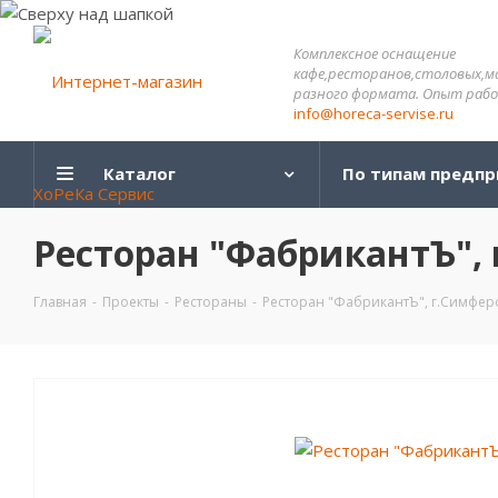
Комплексное оснащение
кафе,ресторанов,столовых,м
разного формата. Опыт работ
info@horeca-servise.ru
Каталог
По типам предпр
Ресторан "ФабрикантЪ",
Главная
-
Проекты
-
Рестораны
-
Ресторан "ФабрикантЪ", г.Симфер