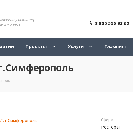
агазинов,гостиниц
8 800 550 93 62
ы с 2005 г.
иятий
Проекты
Услуги
Глэмпинг
 г.Симферополь
ополь
Сфера
Ресторан