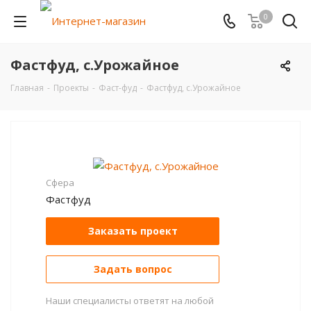
0
Фастфуд, с.Урожайное
Главная
-
Проекты
-
Фаст-фуд
-
Фастфуд, с.Урожайное
Сфера
Фастфуд
Заказать проект
Задать вопрос
Наши специалисты ответят на любой