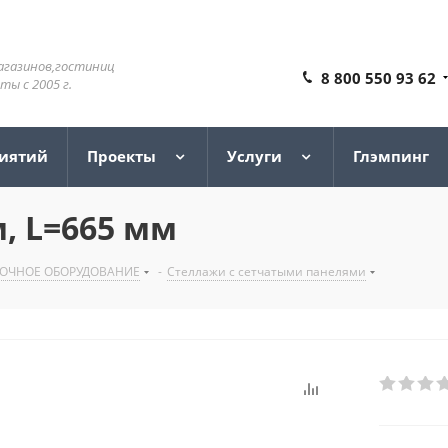
агазинов,гостиниц
8 800 550 93 62
ы с 2005 г.
риятий
Проекты
Услуги
Глэмпинг
, L=665 мм
ВОЧНОЕ ОБОРУДОВАНИЕ
-
Стеллажи с сетчатыми панелями