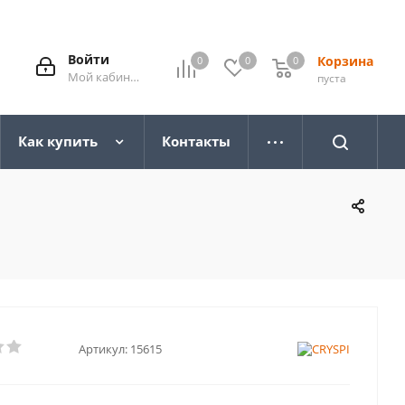
Войти
Корзина
0
0
0
0
Мой кабинет
пуста
Как купить
Контакты
Артикул:
15615