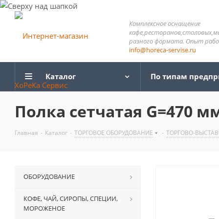
Комплексное оснащение
кафе,ресторанов,столовых,м
разного формата. Опыт работ
info@horeca-servise.ru
Каталог
По типам предп
Полка сетчатая G=470 мм
Главная
-
Каталог
-
ТОРГОВОЕ ОБОРУДОВАНИЕ
-
ТОРГОВО-ВЫСТА
ОБОРУДОВАНИЕ
КОФЕ, ЧАЙ, СИРОПЫ, СПЕЦИИ,
МОРОЖЕНОЕ