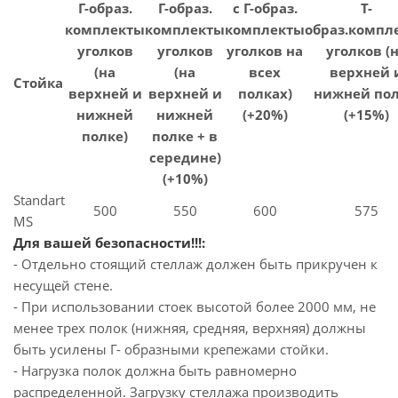
Г-образ.
Г-образ.
с Г-образ.
Т-
комплекты
комплекты
комплекты
образ.компл
уголков
уголков
уголков на
уголков (
(на
(на
всех
верхней 
Стойка
верхней и
верхней и
полках)
нижней пол
нижней
нижней
(+20%)
(+15%)
полке)
полке + в
середине)
(+10%)
Standart
500
550
600
575
MS
Для вашей безопасности!!!:
- Отдельно стоящий стеллаж должен быть прикручен к
несущей стене.
- При использовании стоек высотой более 2000 мм, не
менее трех полок (нижняя, средняя, верхняя) должны
быть усилены Г- образными крепежами стойки.
- Нагрузка полок должна быть равномерно
распределенной. Загрузку стеллажа производить