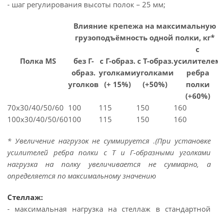
- шаг регулирования высоты полок – 25 мм;
Влияние крепежа на максимальную
грузоподъёмность одной полки, кг*
с
Полка MS
без Г-
с Г-образ.
с Т-образ.
усилителе
образ.
уголками
уголками
ребра
уголков
(+ 15%)
(+50%)
полки
(+60%)
70х30/40/50/60
100
115
150
160
100х30/40/50/60
100
115
150
160
* Увеличение нагрузок не суммируется .(При установке
усилителей ребра полки с Т и Г-образными уголками
нагрузка на полку увеличивается не суммарно, а
определяется по максимальному значению
Стеллаж:
- максимальная нагрузка на стеллаж в стандартной