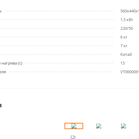
ы
560x440x
1.5 кВт
220/50
6 кг
7 кг
Китай
нагрева (с)
15
еля
УТ000009
я