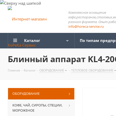
Комплексное оснащение
кафе,ресторанов,столовых,м
разного формата. Опыт работ
info@horeca-servise.ru
Каталог
По типам предп
Блинный аппарат KL4-20C
Главная
-
Каталог
-
ОБОРУДОВАНИЕ
-
ТЕПЛОВОЕ ОБОРУДОВАНИЕ
ОБОРУДОВАНИЕ
КОФЕ, ЧАЙ, СИРОПЫ, СПЕЦИИ,
МОРОЖЕНОЕ