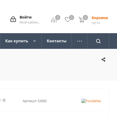
Войти
Корзина
0
0
0
0
Мой кабинет
пуста
Как купить
Контакты
Артикул:
52092