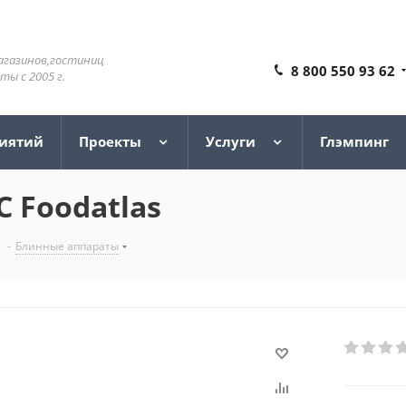
агазинов,гостиниц
8 800 550 93 62
ы с 2005 г.
риятий
Проекты
Услуги
Глэмпинг
 Foodatlas
-
Блинные аппараты