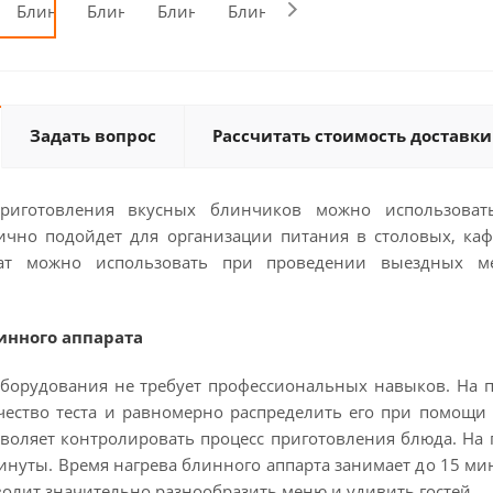
Задать вопрос
Рассчитать стоимость доставки
приготовления вкусных блинчиков можно использова
ично подойдет для организации питания в столовых, кафе
т можно использовать при проведении выездных мер
инного аппарата
борудования не требует профессиональных навыков. На п
ество теста и равномерно распределить его при помощи с
зволяет контролировать процесс приготовления блюда. На 
инуты. Время нагрева блинного аппарта занимает до 15 ми
волит значительно разнообразить меню и удивить гостей.