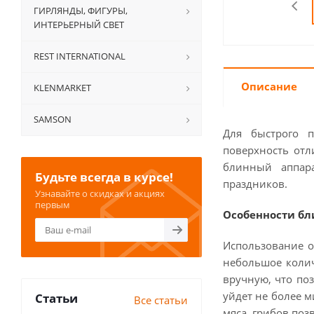
ГИРЛЯНДЫ, ФИГУРЫ,
ИНТЕРЬЕРНЫЙ СВЕТ
REST INTERNATIONAL
Описание
KLENMARKET
SAMSON
Для быстрого 
поверхность отл
блинный аппара
Будьте всегда в курсе!
праздников.
Узнавайте о скидках и акциях
первым
Особенности бл
Использование о
небольшое колич
вручную, что по
уйдет не более м
Статьи
Все статьи
мяса, грибов поз