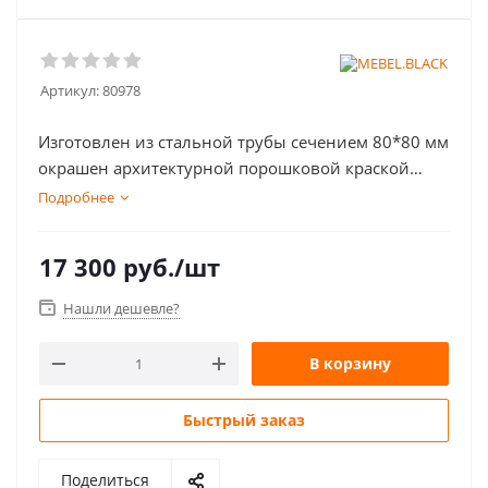
Артикул:
80978
Изготовлен из стальной трубы сечением 80*80 мм
окрашен архитектурной порошковой краской
INVER Италия. Мебельная фанера обработана
Подробнее
маслами и восками SAICOS Германия, что делает
поверхность не только привлекательной, но и
17 300
руб.
/шт
колоссально износостойкой!
Нашли дешевле?
В корзину
Быстрый заказ
Поделиться