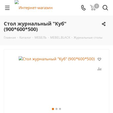
0
Стол журнальный "Куб"
(900*600*500)
Главная
-
Каталог
-
МЕБЕЛЬ
-
MEBEL.BLACK
-
Журнальные столы