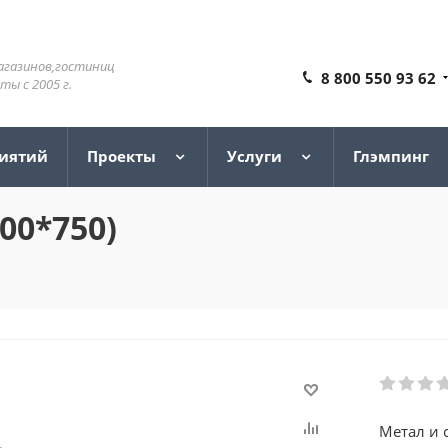
агазинов,гостиниц
8 800 550 93 62
ы с 2005 г.
риятий
Проекты
Услуги
Глэмпинг
00*750)
Метал и 