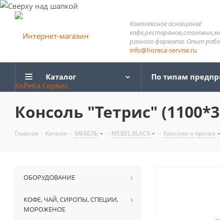
Комплексное оснащение
кафе,ресторанов,столовых,м
разного формата. Опыт работ
info@horeca-servise.ru
Каталог
По типам предп
Консоль "Тетрис" (1100*3
Главная
-
Каталог
-
МЕБЕЛЬ
-
MEBEL.BLACK
-
Консоли и прочее
ОБОРУДОВАНИЕ
КОФЕ, ЧАЙ, СИРОПЫ, СПЕЦИИ,
МОРОЖЕНОЕ