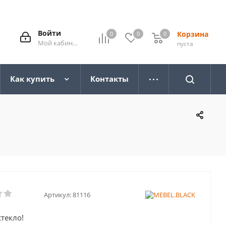
Войти
Корзина
0
0
0
0
Мой кабинет
пуста
Как купить
Контакты
Артикул:
81116
стекло!