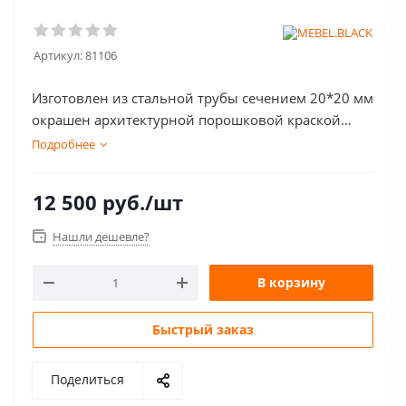
Артикул:
81106
Изготовлен из стальной трубы сечением 20*20 мм
окрашен архитектурной порошковой краской
INVER Италия. Мебельная фанера обработана
Подробнее
маслами и восками SAICOS Германия, что делает
поверхность не только привлекательной, но и
12 500
руб.
/шт
колоссально износостойкой!
Нашли дешевле?
В корзину
Быстрый заказ
Поделиться