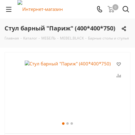
0
Стул барный "Париж" (400*400*750)
Главная
-
Каталог
-
МЕБЕЛЬ
-
MEBEL.BLACK
-
Барные столы и стулья