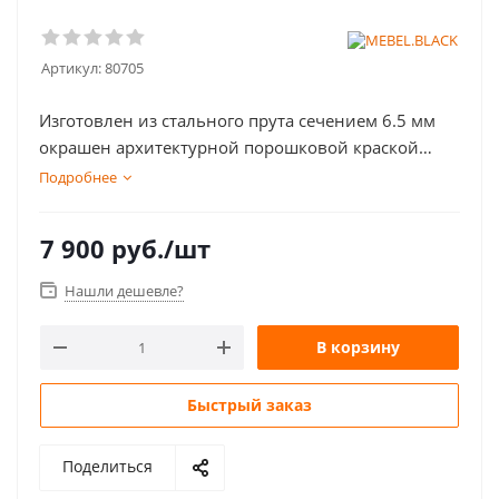
Артикул:
80705
Изготовлен из стального прута сечением 6.5 мм
окрашен архитектурной порошковой краской
INVER Италия. Мебельная фанера обработана
Подробнее
маслами и восками SAICOS
7 900
руб.
/шт
Нашли дешевле?
В корзину
Быстрый заказ
Поделиться