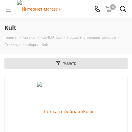
0
Kult
Главная
-
Каталог
-
KLENMARKET
-
Посуда и столовые приборы
-
Столовые приборы
-
Kult
Фильтр