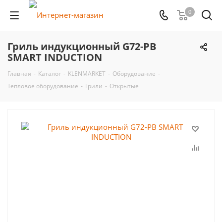
0
Гриль индукционный G72-PB
SMART INDUCTION
Главная
-
Каталог
-
KLENMARKET
-
Оборудование
-
Тепловое оборудование
-
Грили
-
Открытые