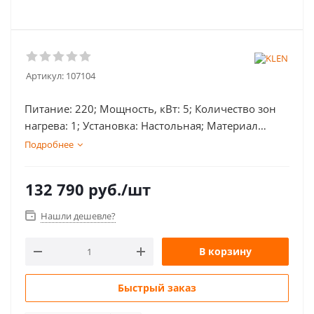
Артикул:
107104
Питание: 220; Мощность, кВт: 5; Количество зон
нагрева: 1; Установка: Настольная; Материал
жарочной поверхности: нерж. сталь; Т min, С: 50; Т
Подробнее
max, С: 280; Габаритные размеры, мм:
400х750х390; Структура поверхности: Гладкая;
132 790
руб.
/шт
Нашли дешевле?
В корзину
Быстрый заказ