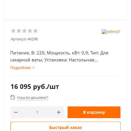
Артикул:
46298
Питание, В: 220; Мощность, кВт: 0,9; Тип: Для
сахарной ваты; Установка: Настольная;
Габаритные размеры, мм: 520x520x490;
Подробнее
Дополнительно: Диаметр чаши 520 мм;
16 095
руб.
/шт
Нашли дешевле?
В корзину
Быстрый заказ