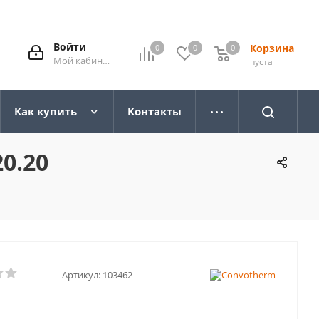
Войти
Корзина
0
0
0
0
Мой кабинет
пуста
Как купить
Контакты
0.20
Артикул:
103462