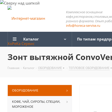
Комплексное оснащение
кафе,ресторанов,столовых,м
разного формата. Опыт работ
info@horeca-servise.ru
Каталог
По типам предп
Зонт вытяжной ConvoVent
Главная
-
Каталог
-
ОБОРУДОВАНИЕ
-
ТЕПЛОВОЕ ОБОРУДОВАНИЕ
ОБОРУДОВАНИЕ
КОФЕ, ЧАЙ, СИРОПЫ, СПЕЦИИ,
МОРОЖЕНОЕ