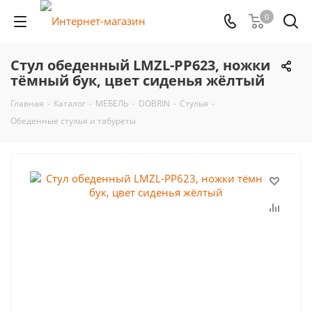
0
Стул обеденный LMZL-PP623, ножки
тёмный бук, цвет сиденья жёлтый
Главная
-
Каталог
-
МЕБЕЛЬ
-
DOBRIN
-
Стулья
-
Обеденные стулья и табуреты