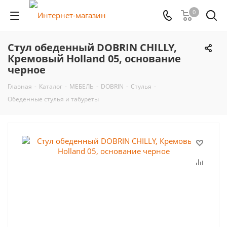
0
Стул обеденный DOBRIN CHILLY,
Кремовый Holland 05, основание
черное
Главная
-
Каталог
-
МЕБЕЛЬ
-
DOBRIN
-
Стулья
-
Обеденные стулья и табуреты