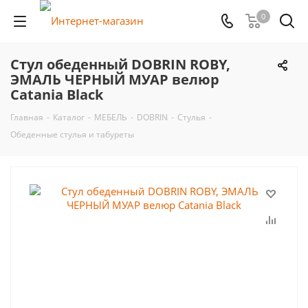
0
Стул обеденный DOBRIN ROBY,
ЭМАЛЬ ЧЕРНЫЙ МУАР велюр
Catania Black
Главная
-
Каталог
-
МЕБЕЛЬ
-
DOBRIN
-
Стулья
-
Обеденные стулья и табуреты