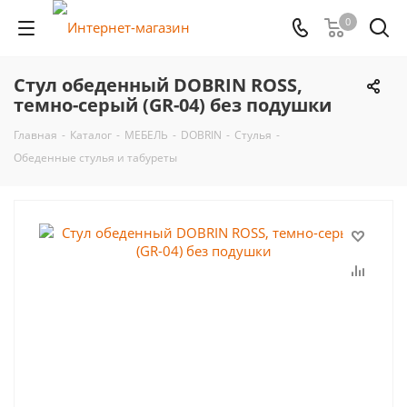
0
Стул обеденный DOBRIN ROSS,
темно-серый (GR-04) без подушки
Главная
-
Каталог
-
МЕБЕЛЬ
-
DOBRIN
-
Стулья
-
Обеденные стулья и табуреты