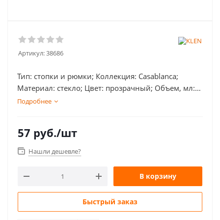
Артикул:
38686
Тип: стопки и рюмки; Коллекция: Casablanca;
Материал: стекло; Цвет: прозрачный; Объем, мл:
37; Диаметр, мм: 48; Высота, мм: 55; Количество в
Подробнее
упаковке: 24;
57
руб.
/шт
Нашли дешевле?
В корзину
Быстрый заказ