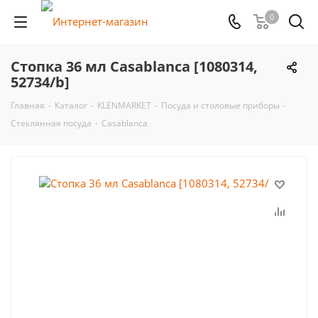
0
Стопка 36 мл Casablanca [1080314,
52734/b]
Главная
-
Каталог
-
KLENMARKET
-
Посуда и столовые приборы
-
Стеклянная посуда
-
Casablanca