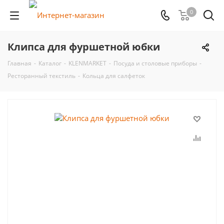
0
Клипса для фуршетной юбки
Главная
-
Каталог
-
KLENMARKET
-
Посуда и столовые приборы
-
Ресторанный текстиль
-
Кольца для салфеток